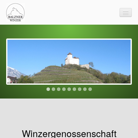
Startseite
Kontakte
Weinverkauf
Info
Info für den Winzer
Veranstaltung
Links
Fotogalerie
Impressum
Winzergenossenschaft