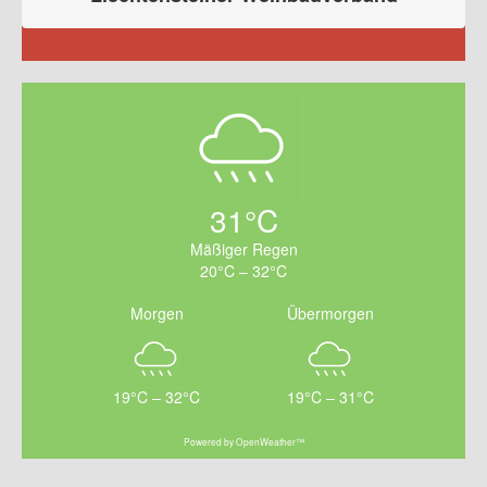
31°C
Mäßiger Regen
20°C – 32°C
Morgen
Übermorgen
19°C – 32°C
19°C – 31°C
Powered by OpenWeather™